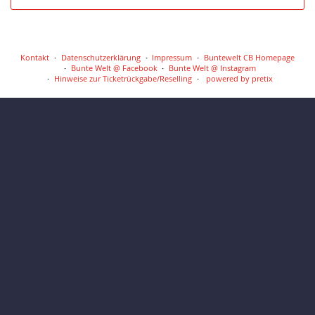
Kontakt
Datenschutzerklärung
Impressum
Buntewelt CB Homepage
Bunte Welt @ Facebook
Bunte Welt @ Instagram
Hinweise zur Ticketrückgabe/Reselling
powered by pretix